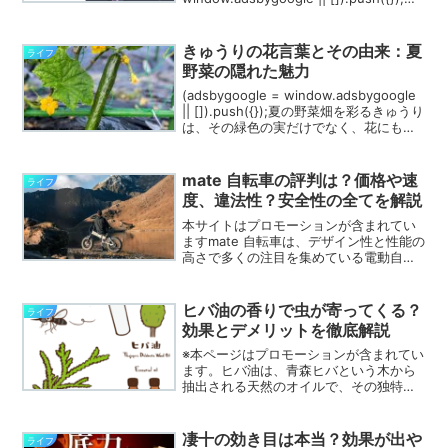
ランプ支持 理由を徹底解説ドナルド・ト
ランプ氏の人気は、アメリカ国内だけで
なく、国際的にも注目さ...
きゅうりの花言葉とその由来：夏
ライフ
野菜の隠れた魅力
(adsbygoogle = window.adsbygoogle
|| []).push({});夏の野菜畑を彩るきゅうり
は、その緑色の実だけでなく、花にも特
別な意味が込められています。この記事
では、きゅうりの花が持つ「洒落」とい
う花言葉...
mate 自転車の評判は？価格や速
ライフ
度、違法性？安全性の全てを解説
本サイトはプロモーションが含まれてい
ますmate 自転車は、デザイン性と性能の
高さで多くの注目を集めている電動自転
車です。mate 自転車の購入を検討してい
る方や、他の電動自転車と比較している
方も多いのではないでしょうか。mate 自
ヒバ油の香りで虫が寄ってくる？
ライフ
転車の...
効果とデメリットを徹底解説
※本ページはプロモーションが含まれてい
ます。ヒバ油は、青森ヒバという木から
抽出される天然のオイルで、その独特な
「ヒバの香り」は多くの人々に親しまれ
ています。特に「ヒバの香り」は、ゴキ
ブリをはじめとする害虫を遠ざける効果
凄十の効き目は本当？効果が出や
ライフ