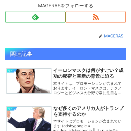
MAGERASをフォローする
MAGERAS
関連記事
イーロンマスクは何がすごい？成
ライフ
功の秘密と革新の背景に迫る
本サイトは、プロモーションが含まれて
おります。イーロン・マスクは、テクノ
ロジーとビジネスの分野で常に注目を集
める存在です。「イーロンマスク 何がす
ごい」と気になる方も多いでしょう。彼
の驚異的な年収や資産額からもわかるよ
なぜ多くのアメリカ人がトランプ
ライフ
うに、その成功は並外れ...
を支持するのか
本サイトはプロモーションが含まれてい
ます (adsbygoogle =
window.adsbygoogle || []).push({});ト